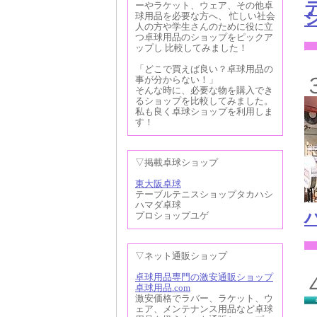
ーやラケット、ウェア、その他卓
球用品を必要な方へ、 忙しい社会
人の方や学生さんのために役に立
つ卓球用品のショップをピックア
ップし 比較してみました！
「どこで買えば良い？卓球用品の
事が分からない！」
そんな時に、必要な物を購入でき
るショップを比較してみました。
私も良く卓球ショップを利用しま
す！
▽掲載卓球ショップ
東大阪卓球
テーブルテニスショップタカハシ
ハマダ卓球
プロショップユゲ
▽ネット通販ショップ
卓球用品専門の激安通販ショップ
卓球用品.com
激安価格でラバー、ラケット、ウ
ェア、メンテナンス用品など卓球