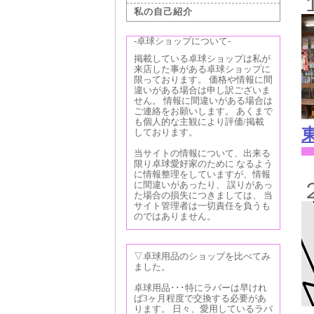
私の自己紹介
-卓球ショップについて-
掲載している卓球ショップは私が
来店した事がある卓球ショップに
限っております。 価格や情報に間
違いがある場合は申し訳ございま
せん。 情報に間違いがある場合は
ご連絡をお願いします。 あくまで
も個人的な主観により評価/掲載
しております。
当サイトの情報について、出来る
限り卓球愛好家のために なるよう
に情報整理をしていますが、情報
に間違いがあったり、 誤りがあっ
た場合の損失につきましては、 当
サイト管理者は一切責任を負うも
のではありません。
▽卓球用品のショップを比べてみ
ました。
卓球用品･･･特にラバーは早けれ
ば3ヶ月程度で交換する必要があ
ります。 日々、愛用しているラバ