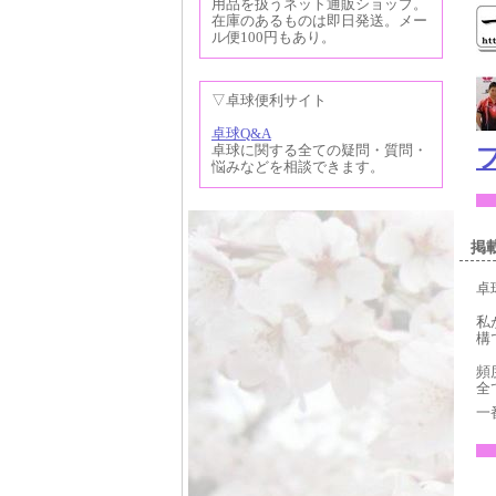
用品を扱うネット通販ショップ。
在庫のあるものは即日発送。メー
ル便100円もあり。
▽卓球便利サイト
卓球Q&A
卓球に関する全ての疑問・質問・
悩みなどを相談できます。
掲
卓
私
構
頻
全
一